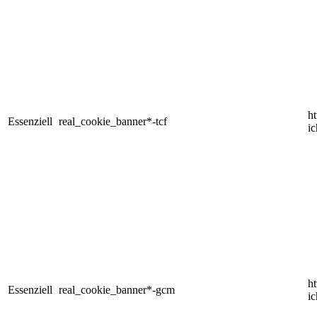
h
Essenziell
real_cookie_banner*-tcf
i
h
Essenziell
real_cookie_banner*-gcm
i