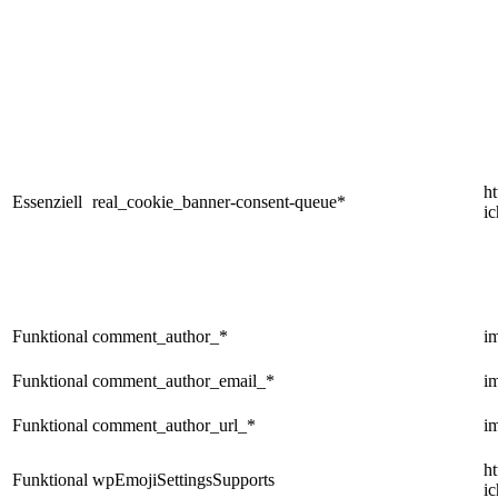
h
Essenziell
real_cookie_banner-consent-queue*
i
Funktional
comment_author_*
i
Funktional
comment_author_email_*
i
Funktional
comment_author_url_*
i
h
Funktional
wpEmojiSettingsSupports
i