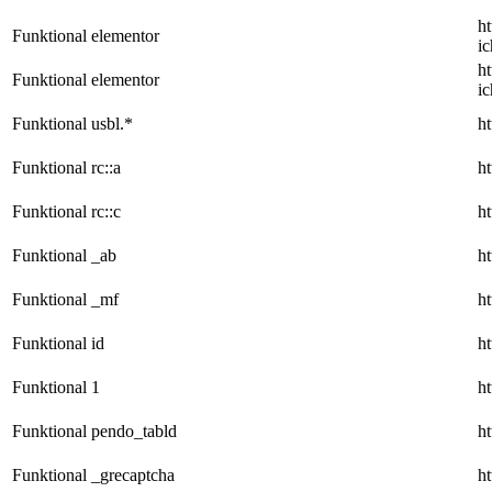
h
Funktional
elementor
i
h
Funktional
elementor
i
Funktional
usbl.*
ht
Funktional
rc::a
ht
Funktional
rc::c
ht
Funktional
_ab
ht
Funktional
_mf
ht
Funktional
id
ht
Funktional
1
ht
Funktional
pendo_tabld
ht
Funktional
_grecaptcha
ht