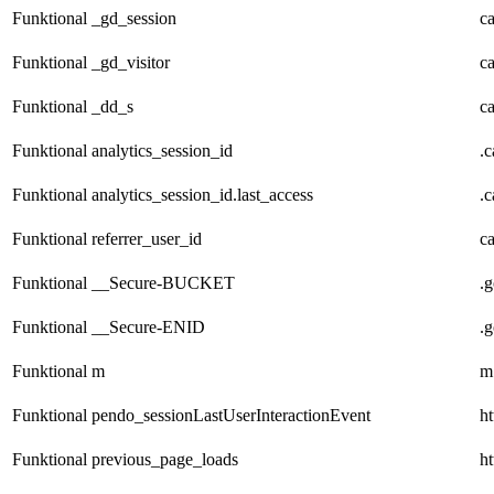
Funktional
_gd_session
c
Funktional
_gd_visitor
c
Funktional
_dd_s
c
Funktional
analytics_session_id
.
Funktional
analytics_session_id.last_access
.
Funktional
referrer_user_id
c
Funktional
__Secure-BUCKET
.
Funktional
__Secure-ENID
.
Funktional
m
m
Funktional
pendo_sessionLastUserInteractionEvent
ht
Funktional
previous_page_loads
ht