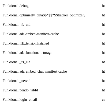
Funktional
debug
ht
Funktional
optimizely_data$$*$$*$$tracker_optimizely
ht
Funktional
_fs_uid
ht
Funktional
ada-embed-manifest-cache
ht
Funktional
ffExtensionInstalled
ht
Funktional
ada-functional-storage
ht
Funktional
_fs_lua
ht
Funktional
ada-embed_chat-manifest-cache
ht
Funktional
_uetvid
ht
Funktional
pendo_tabId
ht
Funktional
login_email
c