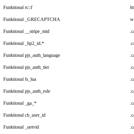
Funktional
rc::f
ht
Funktional
_GRECAPTCHA
w
Funktional
__stripe_mid
.
Funktional
_hp2_id.*
.
Funktional
pjs_auth_language
.
Funktional
pjs_auth_tier
.
Funktional
fs_lua
.
Funktional
pjs_auth_role
.
Funktional
_ga_*
.
Funktional
cb_user_id
.
Funktional
_uetvid
.