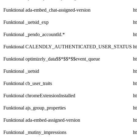
Funktional
ada-embed_chat-assigned-version
ht
Funktional
_uetsid_exp
ht
Funktional
_pendo_accountId.*
ht
Funktional
CALENDLY_AUTHENTICATED_USER_STATUS
ht
Funktional
optimizely_data$$*$$*$$event_queue
ht
Funktional
_uetsid
ht
Funktional
cb_user_traits
ht
Funktional
chromeExtensionInstalled
ht
Funktional
ajs_group_properties
ht
Funktional
ada-embed-assigned-version
ht
Funktional
_mutiny_impressions
ht